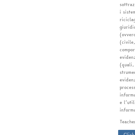
sottraz
i siste
ricicla
giurid
(ovver
(civile
comport
evidenz
(quali,
strumen
evidenz
process
informa
e l’uti
informa
Teach
Click