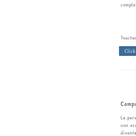
comple
Teach
Click
Compu
La per
non era
diventa