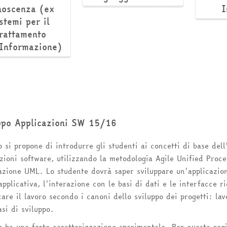
noscenza (ex
I
stemi per il
rattamento
'Informazione)
ppo Applicazioni SW 15/16
o si propone di introdurre gli studenti ai concetti di base dell
zioni software, utilizzando la metodologia Agile Unified Proces
azione UML. Lo studente dovrà saper sviluppare un'applicazion
applicativa, l'interazione con le basi di dati e le interfacce r
care il lavoro secondo i canoni dello sviluppo dei progetti: lav
asi di sviluppo.
so ha una forte caratterizzazione sperimentale. Per questa ra