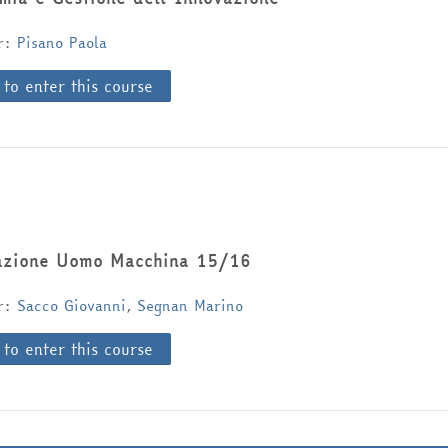
er:
Pisano Paola
 to enter this course
azione Uomo Macchina 15/16
er:
Sacco Giovanni
,
Segnan Marino
 to enter this course