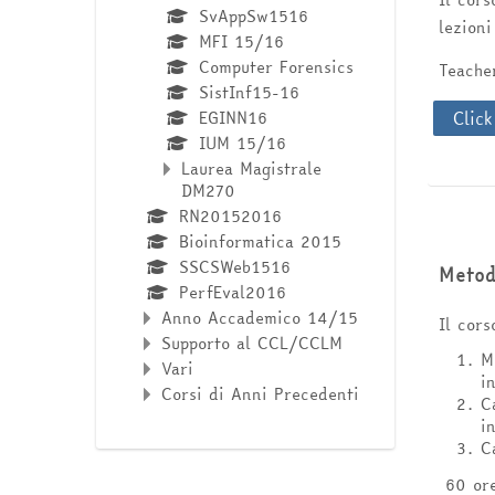
SvAppSw1516
lezioni
MFI 15/16
Computer Forensics
Teach
SistInf15-16
Click
EGINN16
IUM 15/16
Laurea Magistrale
DM270
RN20152016
Bioinformatica 2015
SSCSWeb1516
Metod
PerfEval2016
Anno Accademico 14/15
Il cors
Supporto al CCL/CCLM
M
Vari
i
Corsi di Anni Precedenti
C
i
C
60 ore