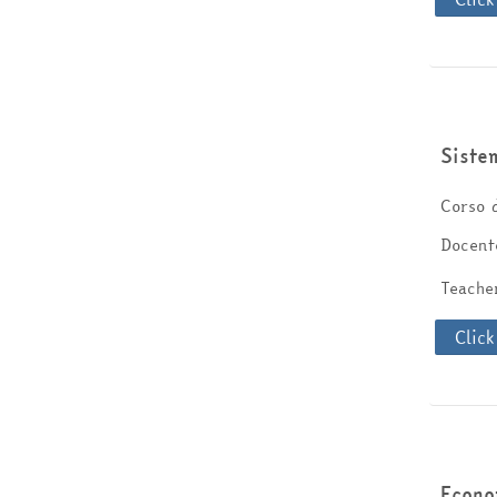
Siste
Corso 
Docent
Teach
Click
Econo