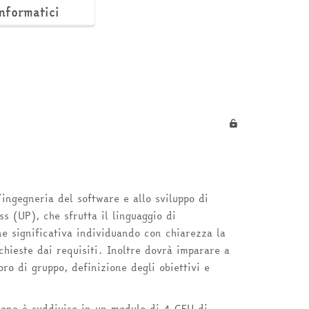
nformatici
’ingegneria del software e allo sviluppo di
s (UP), che sfrutta il linguaggio di
e significativa individuando con chiarezza la
ichieste dai requisiti. Inoltre dovrà imparare a
oro di gruppo, definizione degli obiettivi e
gione è suddiviso in un modulo di 4 CFU di