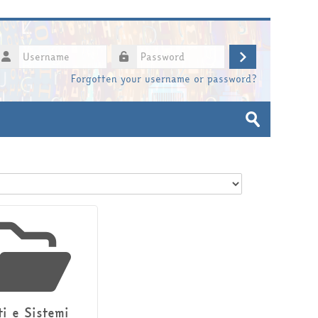
sername
Log
assword
Forgotten your username or password?
in
Search
courses
Submit
ti e Sistemi