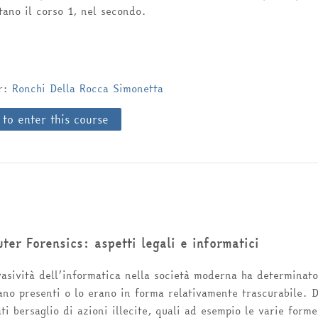
tano il corso 1, nel secondo.
er:
Ronchi Della Rocca Simonetta
 to enter this course
ter Forensics: aspetti legali e informatici
vasività dell’informatica nella società moderna ha determinat
no presenti o lo erano in forma relativamente trascurabile. Da
ti bersaglio di azioni illecite, quali ad esempio le varie form