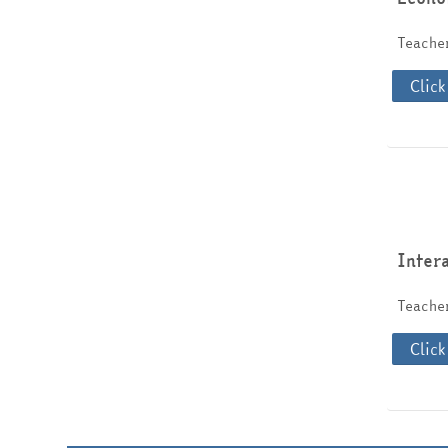
Teach
Click
Inter
Teach
Click