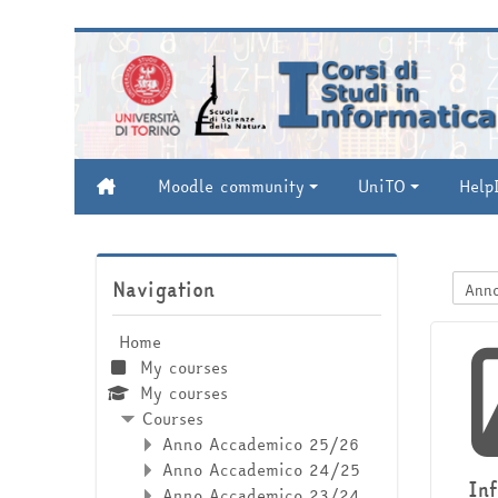
Skip to main content
Moodle community
UniTO
Help
Skip Navigation
Navigation
Cours
Home
My courses
My courses
Courses
Anno Accademico 25/26
Anno Accademico 24/25
In
Anno Accademico 23/24