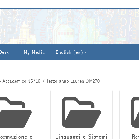
U
P
Desk
My Media
English ‎(en)‎
e categories
formazione e
Linguaggi e Sistemi
Re