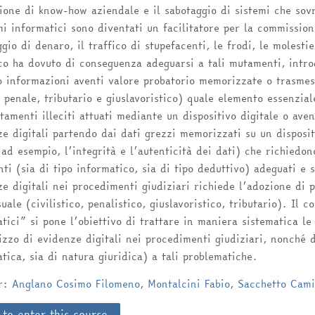
ione di know-how aziendale e il sabotaggio di sistemi che sovr
mi informatici sono diventati un facilitatore per la commissione
ggio di denaro, il traffico di stupefacenti, le frodi, le molesti
ico ha dovuto di conseguenza adeguarsi a tali mutamenti, intr
o informazioni aventi valore probatorio memorizzate o trasmess
, penale, tributario e giuslavoristico) quale elemento essenzia
amenti illeciti attuati mediante un dispositivo digitale o ave
e digitali partendo dai dati grezzi memorizzati su un disposi
 ad esempio, l’integrità e l’autenticità dei dati) che richiedo
ti (sia di tipo informatico, sia di tipo deduttivo) adeguati e s
e digitali nei procedimenti giudiziari richiede l’adozione di p
uale (civilistico, penalistico, giuslavoristico, tributario). Il 
tici” si pone l’obiettivo di trattare in maniera sistematica le 
lizzo di evidenze digitali nei procedimenti giudiziari, nonché d
tica, sia di natura giuridica) a tali problematiche.
er:
Anglano Cosimo Filomeno
,
Montalcini Fabio
,
Sacchetto Cami
 to enter this course