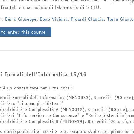
 frontali e una modulo di laboratorio di 5 CFU.
er:
Berio Giuseppe
,
Bono Viviana
,
Picardi Claudia
,
Torta Gianlu
 to enter this course
i Formali dell'Informatica 15/16
o è un contenitore per i tre corsi:
etodi Formali dell'Informatica (MFN0633), 9 crediti (90 ore),
ndirizzo "Linguaggi e Sistemi"
alcolabilità e Complessità A (MFN0612), 6 crediti (60 ore), co
ndirizzi "Informazione e Conoscenza" e "Reti e Sistemi Inform
alcolabilità e Complessità B (MFN0939), 6 crediti (60 ore), co
, corrispondenti ai corsi 2 e 3, saranno svolte nel primo peri