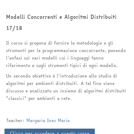
Italiano ‎(it)‎
Modelli Concorrenti e Algoritmi Distribuiti
Cerca
corsi
Inv
17/18
Il corso si propone di fornire le metodologie e gli
strumenti per la programmazione concorrente, ponendo
l'enfasi sui vari modelli cui i linguaggi fanno
riferimento e sugli strumenti tipici di ogni modello.
Un secondo obiettivo è l'introduzione allo studio di
algoritmi per ambienti distribuiti. A tal fine viene
discusso e analizzato un insieme di algoritmi distribuiti
"classici" per ambienti a rete.
Teacher:
Margaria Ines Maria
Clicca per accedere a questo corso