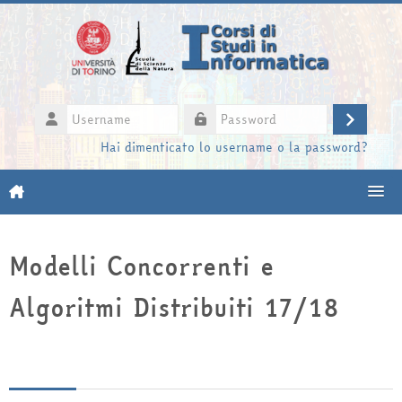
Vai al contenuto principale
Username
Login
Password
Hai dimenticato lo username o la password?
Moodle community
Modelli Concorrenti e
UniTO
Algoritmi Distribuiti 17/18
HelpDesk
My Media