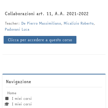
Italiano ‎(it)‎
Collaborazioni art. 11, A.A. 2021-2022
Cerca
corsi
Inv
Teacher:
De Pierro Massimiliano
,
Micalizio Roberto
,
Padovani Luca
Clicca per accedere a questo corso
Salta Navigazione
Navigazione
Home
I miei corsi
I miei corsi