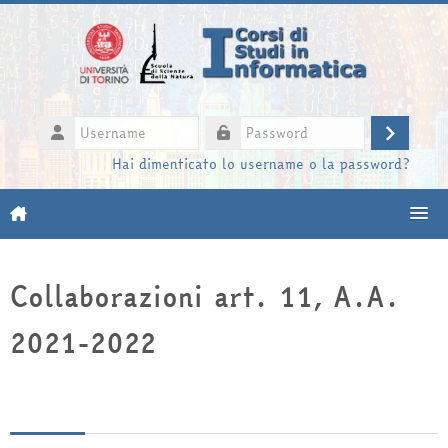
Vai al contenuto principale
Username
Login
Password
Hai dimenticato lo username o la password?
Moodle community
Collaborazioni art. 11, A.A.
UniTO
2021-2022
HelpDesk
My Media