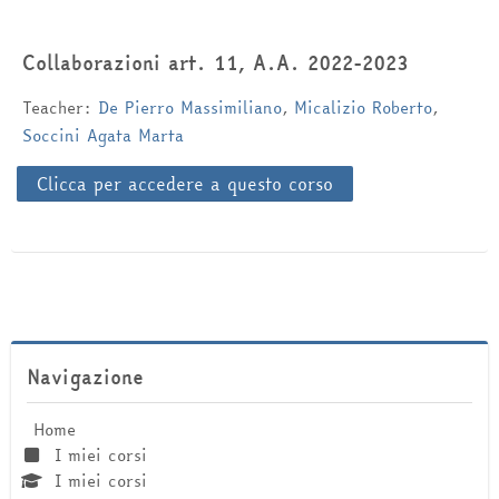
Italiano ‎(it)‎
Collaborazioni art. 11, A.A. 2022-2023
Cerca
corsi
Inv
Teacher:
De Pierro Massimiliano
,
Micalizio Roberto
,
Soccini Agata Marta
Clicca per accedere a questo corso
Salta Navigazione
Navigazione
Home
I miei corsi
I miei corsi