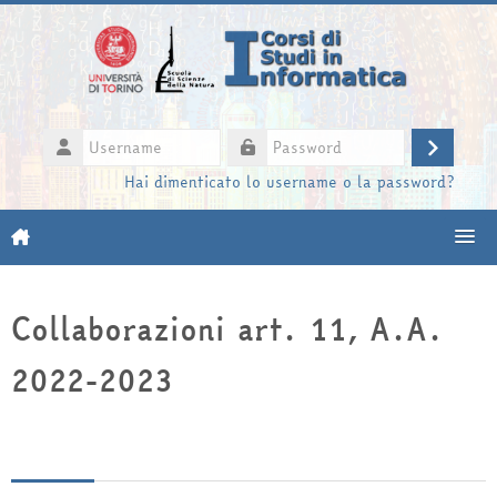
Vai al contenuto principale
Username
Login
Password
Hai dimenticato lo username o la password?
Moodle community
Collaborazioni art. 11, A.A.
UniTO
2022-2023
HelpDesk
My Media