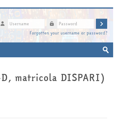
sername
Log
assword
Forgotten your username or password?
in
Search
courses
Submit
D, matricola DISPARI)