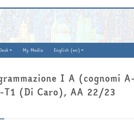
U
P
Desk
My Media
English ‎(en)‎
grammazione I A (cognomi A-
-T1 (Di Caro), AA 22/23