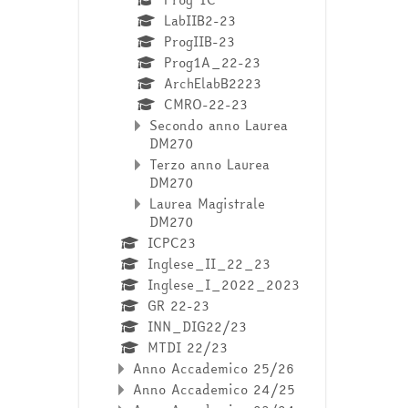
LabIIB2-23
ProgIIB-23
Prog1A_22-23
ArchElabB2223
CMRO-22-23
Secondo anno Laurea
DM270
Terzo anno Laurea
DM270
Laurea Magistrale
DM270
ICPC23
Inglese_II_22_23
Inglese_I_2022_2023
GR 22-23
INN_DIG22/23
MTDI 22/23
Anno Accademico 25/26
Anno Accademico 24/25