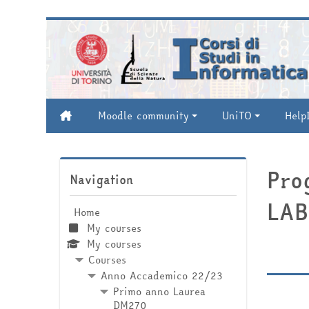
Skip to main content
Moodle community
UniTO
Help
Skip Navigation
Pro
Navigation
LAB
Home
My courses
My courses
Courses
Anno Accademico 22/23
Primo anno Laurea
DM270