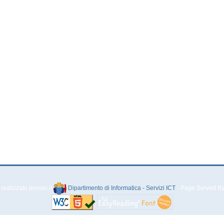
 realizzato presso il
Dipartimento di Informatica - Servizi ICT
- Page Served By