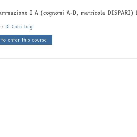
ammazione I A (cognomi A-D, matricola DISPARI) 
er:
Di Caro Luigi
 to enter this course