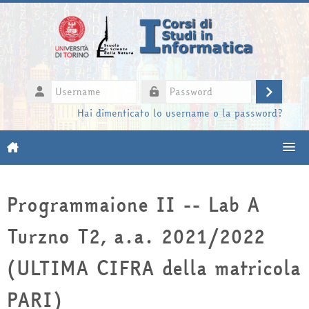
Vai al contenuto principale
Username
Login
Password
Hai dimenticato lo username o la password?
Moodle community
Programmaione II -- Lab A
UniTO
Turzno T2, a.a. 2021/2022
HelpDesk
(ULTIMA CIFRA della matricola
My Media
PARI)