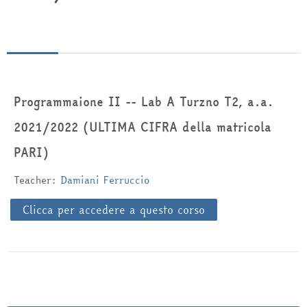
Italiano ‎(it)‎
Cerca
corsi
Inv
Programmaione II -- Lab A Turzno T2, a.a.
2021/2022 (ULTIMA CIFRA della matricola
PARI)
Teacher:
Damiani Ferruccio
Clicca per accedere a questo corso