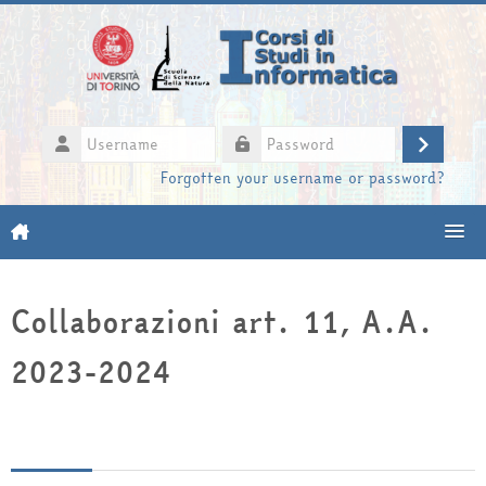
Skip to main content
Username
Log
Password
Forgotten your username or password?
in
Moodle community
Collaborazioni art. 11, A.A.
UniTO
2023-2024
HelpDesk
My Media