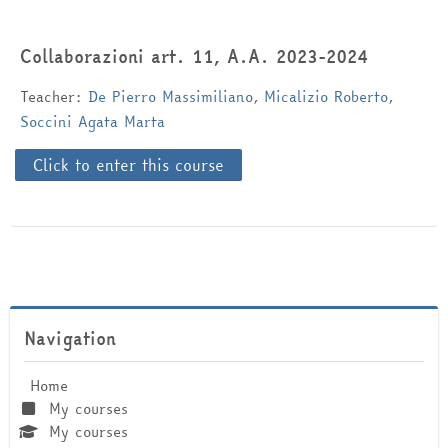
English ‎(en)‎
Collaborazioni art. 11, A.A. 2023-2024
Search
courses
Sub
Teacher:
De Pierro Massimiliano
,
Micalizio Roberto
,
Soccini Agata Marta
Click to enter this course
Skip Navigation
Navigation
Home
My courses
My courses